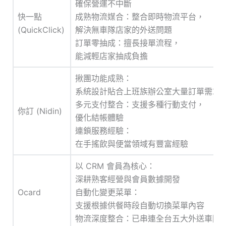
確保營運不中斷
快一點
成熟物流媒合：整合即時物流平台，
(QuickClick)
解決無車隊店家的外送問題
訂單零抽成：擅長接單流程，
能減輕店家抽成負擔
揪團功能成熟：
系統設計貼合上班族辦公室大量訂單需求
多元支付整合：支援多種行動支付，
你訂 (Nidin)
優化結帳體驗
連鎖服務經驗：
在手搖飲與便當領域有豐富經驗
以 CRM 會員為核心：
深耕熟客經營與會員數據開發
Ocard
自動化變更菜單：
支援根據供餐時段自動切換菜單內容
物流深度整合：已串連全台五大外送車隊