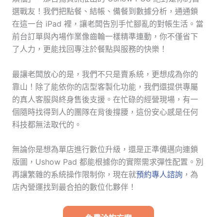
選戰友！我們把點餐、結帳、備餐到數據分析，通通鎖
在這一台 iPad 裡，讓老闆告別手忙腳亂的對帳生活。當
前台訂單與內場作業像齒輪一樣精準連動，你不僅省下
了人力，更能找回專注於餐點與服務的快樂！
最讓老闆放心的是，我們不只是賣系統，更想成為你的
靠山！除了能依你的店型客製化功能，我們還提供專屬
的真人客服與終身售後支援。在忙碌的經營現場，有一
個隨時找得到人的團隊在背後撐腰，這份安心感是任何
科技都無法取代的。
無論你是想為單店進行數位升級，還是正準備邁向連鎖
版圖，Ushow Pad 都能根據你的實際需求彈性配置。別
再讓繁雜的系統操作限制你，現在就
預約專人諮詢
，為
店內營運找到最合拍的數位化夥伴！