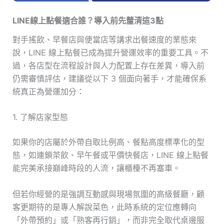
LINE線上點餐適合誰？導入前先釐清這3點
對手搖飲、早餐店與便當店等講求出餐速度的業態來
說，LINE 線上點餐已成為提升營運效率的重要工具。不
過，各店型在流程設計與人力配置上存在差異，導入前
仍需審慎評估，建議從以下 3 個面向著手，才能確保系
統真正為營運加分：
1. 了解店家型態
如果你的店屬於外帶自取比例高、餐點高度標準化的型
態，如連鎖茶飲、早午餐或平價快餐店，LINE 線上點餐
能完美承接巔峰時段的人流，讓櫃檯不再塞車。
但若你經營的是強調互動感與現場氛圍的高級餐廳，顧
客更期待的是專人解說菜色，此時系統的定位應轉向
「外帶預約」或「熟客再行銷」，而非完全取代桌邊服