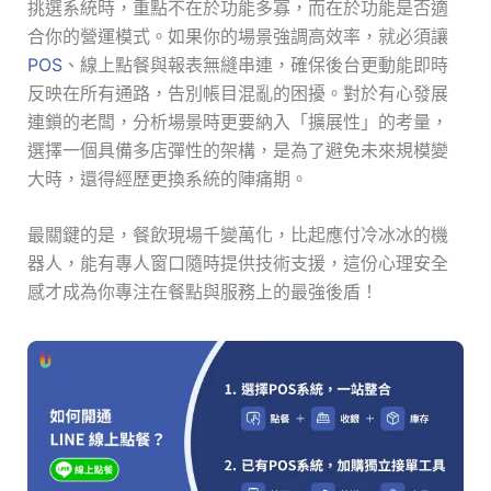
挑選系統時，重點不在於功能多寡，而在於功能是否適
合你的營運模式。如果你的場景強調高效率，就必須讓
POS
、線上點餐與報表無縫串連，確保後台更動能即時
反映在所有通路，告別帳目混亂的困擾。對於有心發展
連鎖的老闆，分析場景時更要納入「擴展性」的考量，
選擇一個具備多店彈性的架構，是為了避免未來規模變
大時，還得經歷更換系統的陣痛期。
最關鍵的是，餐飲現場千變萬化，比起應付冷冰冰的機
器人，能有專人窗口隨時提供技術支援，這份心理安全
感才成為你專注在餐點與服務上的最強後盾！