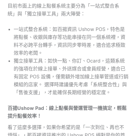
目前市面上的線上點餐系統主要分為「一站式整合系
統」與「獨立接單工具」兩大陣營：
一站式整合系統：如百揚資訊 Ushow POS，特色是
將點餐、收銀與庫存等功能串接在同一個系統裡，資
料不必跨平台轉手，資訊同步零時差，適合追求極致
效率的老闆。
獨立接單工具：如快一點、你訂、Ocard，這類系統
的強項在於線上接單、外送媒合或會員經營，適合已
有固定 POS 設備，僅需額外增加線上接單管道或行銷
模組的店家。 選擇時建議優先考慮「系統整合性」與
「售後支援」，才能確保長期經營的穩定度。
百揚Ushow Pad：線上點餐與營運管理一機搞定，輕鬆
提升點餐效率！
看了這麼多選擇，如果你希望的是「一次到位、再也不
煩惱」，那百揚資訊推出的 Ushow POS 絕對是你的首