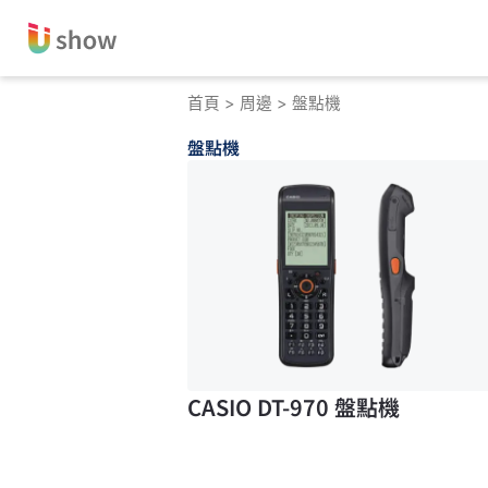
跳
至
主
要
首頁
>
周邊
> 盤點機
內
盤點機
容
CASIO DT-970 盤點機