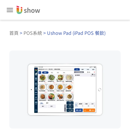
跳
至
主
要
首頁
>
POS系統
> Ushow Pad (iPad POS 餐飲)
內
容