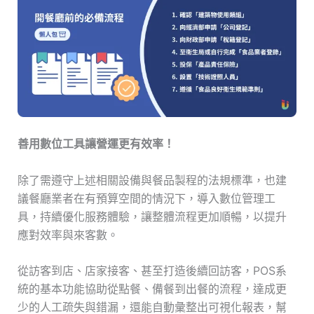
善用數位工具讓營運更有效率！
除了需遵守上述相關設備與餐品製程的法規標準，也建
議餐廳業者在有預算空間的情況下，導入數位管理工
具，持續優化服務體驗，讓整體流程更加順暢，以提升
應對效率與來客數。
從訪客到店、店家接客、甚至打造後續回訪客，POS系
統的基本功能協助從點餐、備餐到出餐的流程，達成更
少的人工疏失與錯漏，還能自動彙整出可視化報表，幫