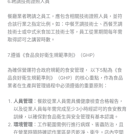
6.聘請技術證照人員
餐廳業者聘請之員工，應包含相關技術證照人員，並符
合該行業之指定比例。如：中餐烹調技術士、西餐烹調
技術士或中式米食加工技術士等，員工從業期間每年需
取得認可之講習時數。
7.遵循《食品良好衛生規範準則》（GHP）
為確保營運符合政府規範的食安管理， 以下5點為《食
品良好衛生規範準則》（GHP）的核心重點，作為食品
業者在生產與管理過程中必須遵循的重要原則：
人員管理
：餐飲從業人員需具備健康檢查合格報告，
以及從業人員每年需完成至少3小時經認可的食安教育
訓練，以確保對食品衛生與安全管理有基本認識。
環境管理
：工作範圍需例行進行病媒、害蟲防治，且
在營業時隨時確認作業區是否乾淨、衛生。店內空間