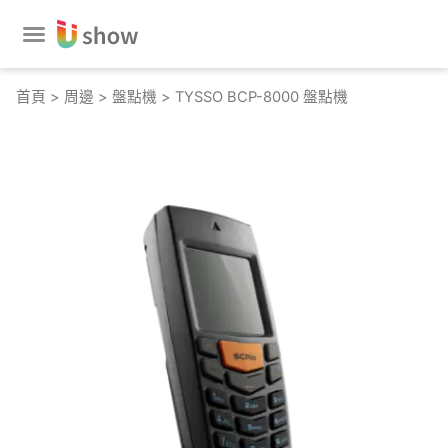
跳
至
主
要
首頁
>
周邊
>
盤點機
> TYSSO BCP-8000 盤點機
內
容