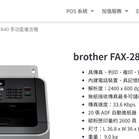
POS 系統
加值服務
AX-2840 多功能複合機
brother FAX
具傳真、列印、複印、
內建電話裝置、具記憶
解析度：2400 x 600 dp
無紙接收傳真最多可儲存 
傳真速度：33.6 Kbps
20 張 ADF 自動進紙器
碳粉匣印量約 2600 頁
尺寸：L 36.8 x W 36 x 
重量： 9.0 kg