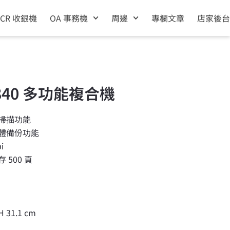
ECR 收銀機
OA 事務機
周邊
專欄文章
店家後台
-2840 多功能複合機
掃描功能
體備份功能
i
500 頁
H 31.1 cm