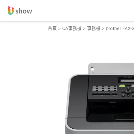
跳
至
主
要
首頁
>
OA事務機
>
事務機
> brother F
內
容