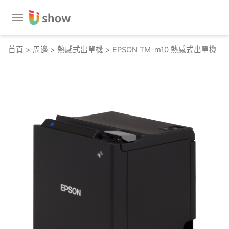
跳
至
主
要
首頁
>
周邊
>
熱感式出單機
> EPSON TM-m10 熱感式出單機
內
容