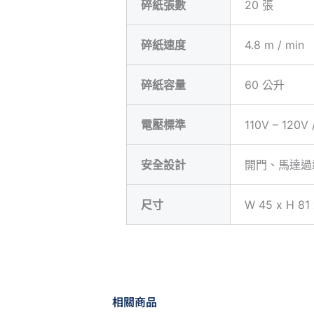
碎紙張數
20 張
碎紙速度
4.8 m / min
碎紙容量
60 公升
電壓標準
110V – 120V 
安全設計
開門、馬達過
尺寸
W 45 x H 81
相關商品