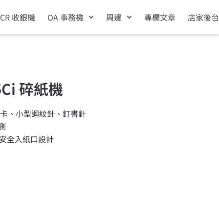
ECR 收銀機
OA 事務機
周邊
專欄文章
店家後台
25Ci 碎紙機
用卡、小型迴紋針、釘書針
測
熱，安全入紙口設計