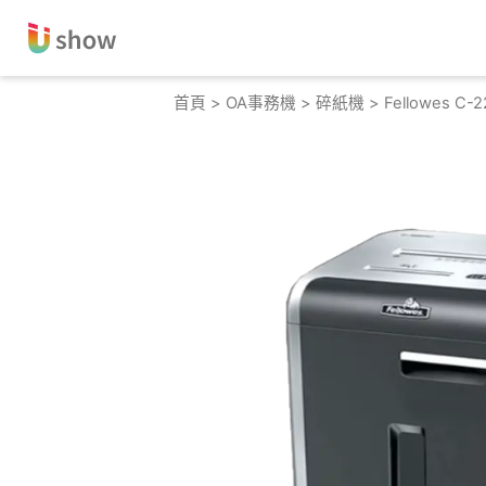
跳
至
主
要
首頁
>
OA事務機
>
碎紙機
> Fellowes C
內
容