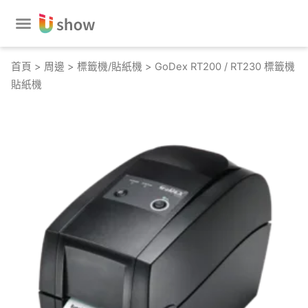
跳
至
主
要
首頁
>
周邊
>
標籤機/貼紙機
> GoDex RT200 / RT230 標籤機
內
貼紙機
容