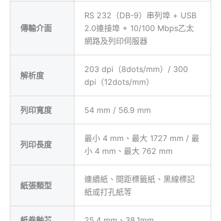
RS
232
（
DB-9
）
串列埠
+
USB
傳輸介面
2.0
連接埠
+
1
0/100
Mbps
乙太
網路及列印伺服器
203
dpi
（
8dots/mm
）
/ 300
解析度
dpi
（
12dots/mm
）
列印寬度
54
mm / 56.9 mm
最小
4
mm
、最大
1727
mm
/
最
列印長度
小
4
mm
、最大
762
mm
連續紙、間距標籤紙、黑線標記
紙張類型
紙或打孔紙
等
紙卷軸芯
25.4
mm
、
38.1mm