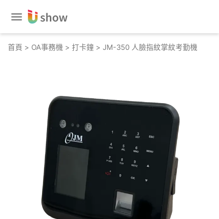
跳
至
主
要
首頁
>
OA事務機
>
打卡鐘
> JM-350 人臉指紋掌紋考勤機
內
容