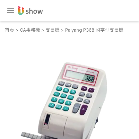
跳
至
主
要
首頁
>
OA事務機
>
支票機
> Paiyang P368 國字型支票機
內
容