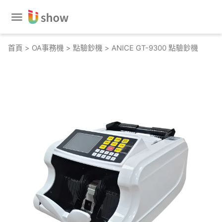
跳
至
主
要
首頁
>
OA事務機
>
點驗鈔機
> ANICE GT-9300 點驗鈔機
內
容