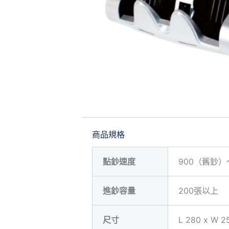
商品規格
點鈔速度
900（舊鈔）～
進鈔容量
200張以上
尺寸
L 280 x W 2