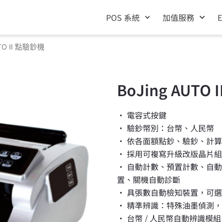
POS 系統
加值服務
UTO II 點驗鈔機
BoJing AUTO
• 電容式按鍵
• 驗鈔幣別：台幣、人民幣
• 依各面額點鈔、驗鈔、計
• 採用可複寫升級改版晶片
• 自動計數、預置計數、自
置、關機自動診斷
• 具張數自動檢知裝置，可
• 精準辨識：特殊油墨偵測
• 台幣 / 人民幣自動辨識