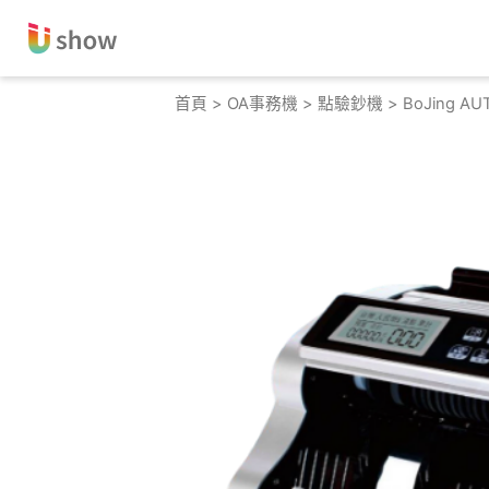
跳
至
主
要
首頁
>
OA事務機
>
點驗鈔機
> BoJing A
內
容