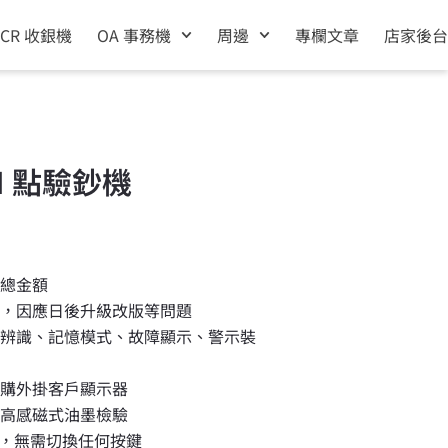
ECR 收銀機
OA 事務機
周邊
專欄文章
店家後台
 II 點驗鈔機
算總金額
組，因應日後升級改版等問題
動辨識、記憶模式、故障顯示、警示裝
選購外掛客戶顯示器
，高感磁式油墨檢驗
模組，無需切換任何按鍵